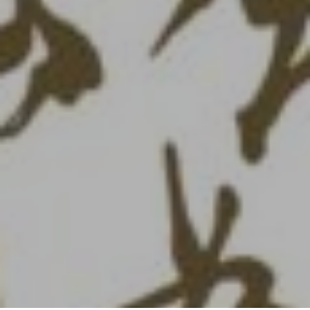
八重山うたぬ伝り
〜八重山うた大哲会 関東支部合同演奏会～