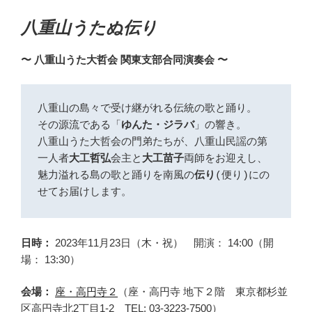
八重山うたぬ伝り
〜 八重山うた大哲会 関東支部合同演奏会 〜
八重山の島々で受け継がれる伝統の歌と踊り。

その源流である「
ゆんた・ジラバ
」の響き。 

八重山うた大哲会の門弟たちが、八重山民謡の第
一人者
大工哲弘
会主と
大工苗子
両師をお迎えし、
魅力溢れる島の歌と踊りを南風の
伝り
(便り)にの
せてお届けします。
日時：
2023年11月23日（木・祝） 開演： 14:00（開
場： 13:30）
会場：
座・高円寺２
（座・高円寺 地下２階 東京都杉並
区高円寺北2丁目1-2 TEL: 03-3223-7500）